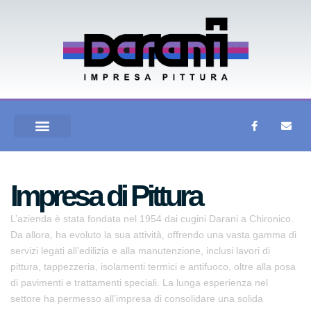
Impresa di Pittura
L’azienda è stata fondata nel 1954 dai cugini Darani a Chironico.
Da allora, ha evoluto la sua attività, offrendo una vasta gamma di
servizi legati all’edilizia e alla manutenzione, inclusi lavori di
pittura, tappezzeria, isolamenti termici e antifuoco, oltre alla posa
di pavimenti e trattamenti speciali. La lunga esperienza nel
settore ha permesso all’impresa di consolidare una solida